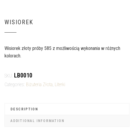
WISIOREK
Wisiorek złoty próby 585 z możliwością wykonania w różnych
kolorach.
LB0010
SKU:
Categories:
Biżuteria Złota
,
Literki
DESCRIPTION
ADDITIONAL INFORMATION