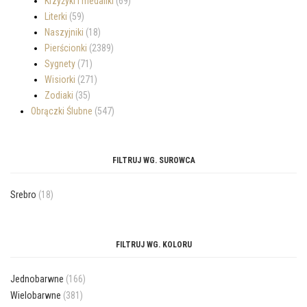
Krzyżyki i medaliki
(69)
Literki
(59)
Naszyjniki
(18)
Pierścionki
(2389)
Sygnety
(71)
Wisiorki
(271)
Zodiaki
(35)
Obrączki Ślubne
(547)
FILTRUJ WG. SUROWCA
Srebro
(18)
FILTRUJ WG. KOLORU
Jednobarwne
(166)
Wielobarwne
(381)