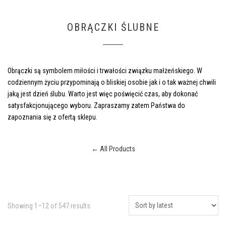
OBRĄCZKI ŚLUBNE
Obrączki są symbolem miłości i trwałości związku małżeńskiego. W
codziennym życiu przypominają o bliskiej osobie jak i o tak ważnej chwili
jaką jest dzień ślubu. Warto jest więc poświęcić czas, aby dokonać
satysfakcjonującego wyboru. Zapraszamy zatem Państwa do
zapoznania się z ofertą sklepu.
← All Products
Sorted
Showing 1–12 of 547 results
by