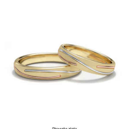
latest
Obrączka złota