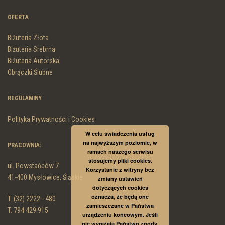
OFERTA
Biżuteria Złota
Biżuteria Srebrna
Biżuteria Autorska
Obrączki Ślubne
REGULAMINY
Polityka Prywatności i Cookies
W celu świadczenia usług
na najwyższym poziomie, w
PRACOWNIA:
ramach naszego serwisu
stosujemy pliki cookies.
ul. Powstańców 7
Korzystanie z witryny bez
41-400 Mysłowice, Śląskie
zmiany ustawień
dotyczących cookies
oznacza, że będą one
T. (32) 2222 - 480
zamieszczane w Państwa
T. 794 429 915
urządzeniu końcowym. Jeśli
nie wyrażają Państwo zgody,