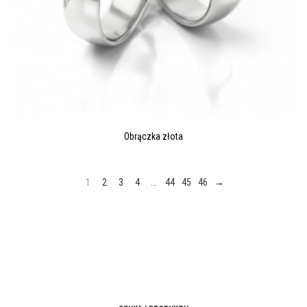
Obrączka złota
1
2
3
4
…
44
45
46
→