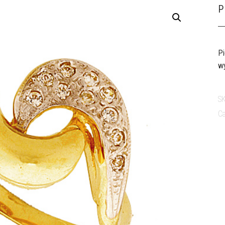
P
Pi
wy
S
Ca