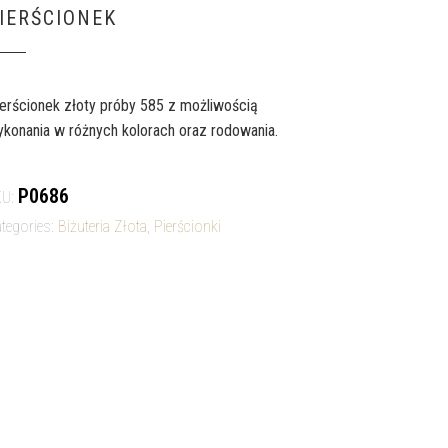
IERŚCIONEK
erścionek złoty próby 585 z możliwością
konania w różnych kolorach oraz rodowania.
P0686
KU:
tegories:
Biżuteria Złota
,
Pierścionki