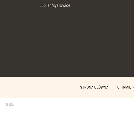
Jubiler Mysłowice
STRONA GŁÓWNA
O FIRMIE