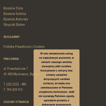
Biżuteria Złota
Biżuteria Srebrna
Biżuteria Autorska
Obrączki Ślubne
REGULAMINY
Polityka Prywatności i Cookies
W celu świadczenia usług
na najwyższym poziomie, w
PRACOWNIA:
ramach naszego serwisu
stosujemy pliki cookies.
ul. Powstańców 7
Korzystanie z witryny bez
41-400 Mysłowice, Śląskie
zmiany ustawień
dotyczących cookies
oznacza, że będą one
T. (32) 2222 - 480
zamieszczane w Państwa
T. 794 429 915
urządzeniu końcowym. Jeśli
nie wyrażają Państwo zgody,
uprzejmie prosimy o
GODZINY OTWARCIA
dokonanie stosownych