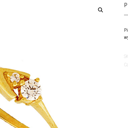
P
Pi
wy
S
Ca