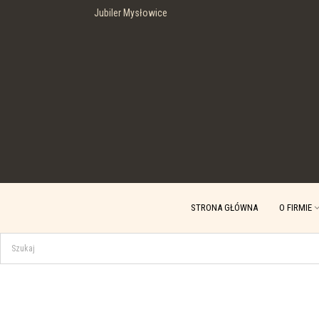
Jubiler Mysłowice
STRONA GŁÓWNA
O FIRMIE