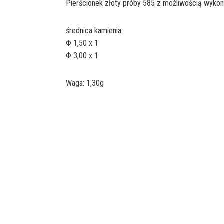
Pierścionek złoty próby 585 z możliwością wykon
średnica kamienia
Φ 1,50 x 1
Φ 3,00 x 1
Waga: 1,30g