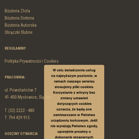
Biżuteria Złota
Biżuteria Srebrna
Biżuteria Autorska
Obrączki Ślubne
REGULAMINY
Polityka Prywatności i Cookies
W celu świadczenia usług
na najwyższym poziomie, w
PRACOWNIA:
ramach naszego serwisu
stosujemy pliki cookies.
ul. Powstańców 7
Korzystanie z witryny bez
41-400 Mysłowice, Śląskie
zmiany ustawień
dotyczących cookies
oznacza, że będą one
T. (32) 2222 - 480
zamieszczane w Państwa
T. 794 429 915
urządzeniu końcowym. Jeśli
nie wyrażają Państwo zgody,
uprzejmie prosimy o
GODZINY OTWARCIA
dokonanie stosownych