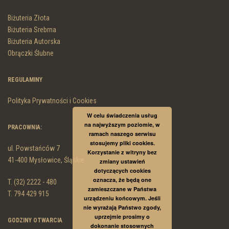
Biżuteria Złota
Biżuteria Srebrna
Biżuteria Autorska
Obrączki Ślubne
REGULAMINY
Polityka Prywatności i Cookies
W celu świadczenia usług
na najwyższym poziomie, w
PRACOWNIA:
ramach naszego serwisu
stosujemy pliki cookies.
ul. Powstańców 7
Korzystanie z witryny bez
41-400 Mysłowice, Śląskie
zmiany ustawień
dotyczących cookies
oznacza, że będą one
T. (32) 2222 - 480
zamieszczane w Państwa
T. 794 429 915
urządzeniu końcowym. Jeśli
nie wyrażają Państwo zgody,
uprzejmie prosimy o
GODZINY OTWARCIA
dokonanie stosownych