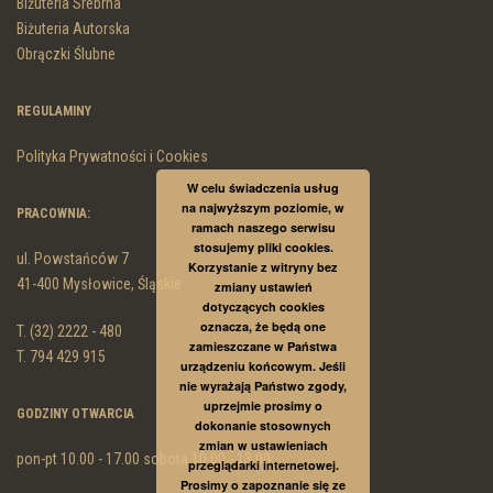
Biżuteria Srebrna
Biżuteria Autorska
Obrączki Ślubne
REGULAMINY
Polityka Prywatności i Cookies
W celu świadczenia usług
na najwyższym poziomie, w
PRACOWNIA:
ramach naszego serwisu
stosujemy pliki cookies.
ul. Powstańców 7
Korzystanie z witryny bez
41-400 Mysłowice, Śląskie
zmiany ustawień
dotyczących cookies
oznacza, że będą one
T. (32) 2222 - 480
zamieszczane w Państwa
T. 794 429 915
urządzeniu końcowym. Jeśli
nie wyrażają Państwo zgody,
uprzejmie prosimy o
GODZINY OTWARCIA
dokonanie stosownych
zmian w ustawieniach
pon-pt 10.00 - 17.00 sobota 10.00 - 13.00
przeglądarki internetowej.
Prosimy o zapoznanie się ze