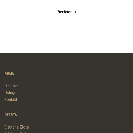
Pierścionek
FIRMA
O Firmie
Usługi
Kontakt
OFERTA
Biżuteria Złota