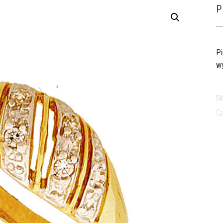
P
Pi
wy
S
Ca