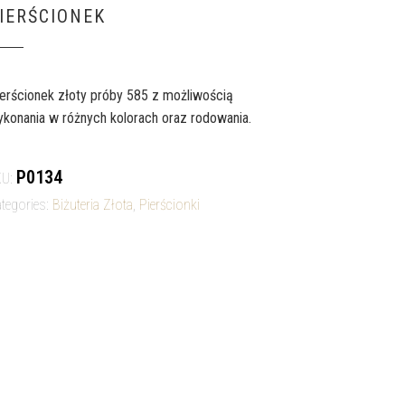
IERŚCIONEK
erścionek złoty próby 585 z możliwością
konania w różnych kolorach oraz rodowania.
P0134
KU:
tegories:
Biżuteria Złota
,
Pierścionki