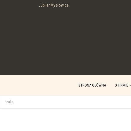
Jubiler Mysłowice
STRONA GŁÓWNA
O FIRMIE