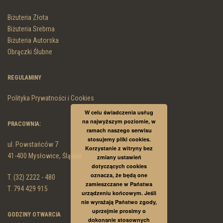
Biżuteria Złota
Biżuteria Srebrna
Biżuteria Autorska
Obrączki Ślubne
REGULAMINY
Polityka Prywatności i Cookies
W celu świadczenia usług
na najwyższym poziomie, w
PRACOWNIA:
ramach naszego serwisu
stosujemy pliki cookies.
ul. Powstańców 7
Korzystanie z witryny bez
41-400 Mysłowice, Śląskie
zmiany ustawień
dotyczących cookies
oznacza, że będą one
T. (32) 2222 - 480
zamieszczane w Państwa
T. 794 429 915
urządzeniu końcowym. Jeśli
nie wyrażają Państwo zgody,
uprzejmie prosimy o
GODZINY OTWARCIA
dokonanie stosownych