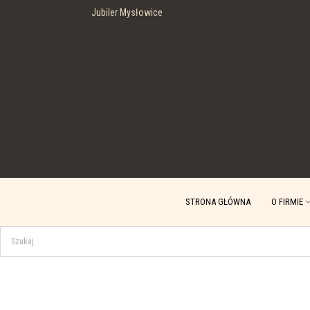
Jubiler Mysłowice
STRONA GŁÓWNA
O FIRMIE