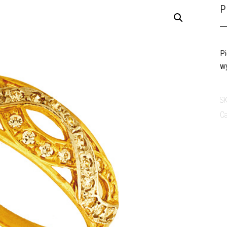
P
Pi
wy
S
Ca