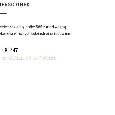
IERŚCIONEK
erścionek złoty próby 585 z możliwością
konania w różnych kolorach oraz rodowania.
P1447
KU:
tegories:
Biżuteria Złota
,
Pierścionki