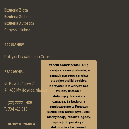
Biżuteria Złota
Biżuteria Srebrna
Biżuteria Autorska
Obrączki Ślubne
REGULAMINY
Polityka Prywatności i Cookies
W celu świadczenia usług
na najwyższym poziomie, w
PRACOWNIA:
ramach naszego serwisu
stosujemy pliki cookies.
ul. Powstańców 7
Korzystanie z witryny bez
41-400 Mysłowice, Śląskie
zmiany ustawień
dotyczących cookies
oznacza, że będą one
T. (32) 2222 - 480
zamieszczane w Państwa
T. 794 429 915
urządzeniu końcowym. Jeśli
nie wyrażają Państwo zgody,
uprzejmie prosimy o
GODZINY OTWARCIA
dokonanie stosownych