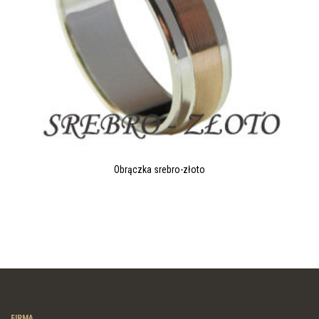
Obrączka srebro-złoto
FIRMA