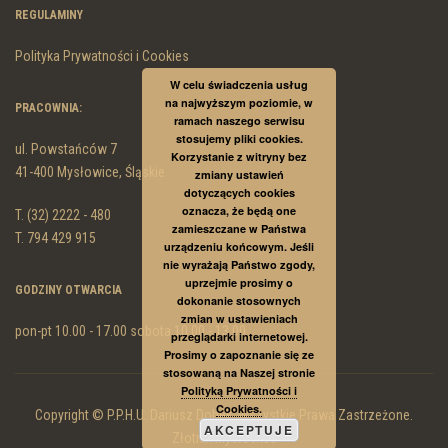
REGULAMINY
Polityka Prywatności i Cookies
W celu świadczenia usług
na najwyższym poziomie, w
PRACOWNIA:
ramach naszego serwisu
stosujemy pliki cookies.
ul. Powstańców 7
Korzystanie z witryny bez
41-400 Mysłowice, Śląskie
zmiany ustawień
dotyczących cookies
oznacza, że będą one
T. (32) 2222 - 480
zamieszczane w Państwa
T. 794 429 915
urządzeniu końcowym. Jeśli
nie wyrażają Państwo zgody,
uprzejmie prosimy o
GODZINY OTWARCIA
dokonanie stosownych
zmian w ustawieniach
pon-pt 10.00 - 17.00 sobota 10.00 - 13.00
przeglądarki internetowej.
Prosimy o zapoznanie się ze
stosowaną na Naszej stronie
Polityką Prywatności i
Cookies.
Copyright © P.P.H.U. Dariusz Dobek. Wszystkie Prawa Zastrzeżone.
AKCEPTUJE
Złotnik Mysłowice