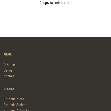
Obrączka srebro-złoto
FIRMA
O Firmie
Usługi
Kontakt
OFERTA
Biżuteria Złota
Biżuteria Srebrna
Biżuteria Autorska