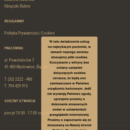
Obrączki Ślubne
REGULAMINY
Polityka Prywatności i Cookies
W celu świadczenia usług
na najwyższym poziomie, w
PRACOWNIA:
ramach naszego serwisu
stosujemy pliki cookies.
ul. Powstańców 7
Korzystanie z witryny bez
41-400 Mysłowice, Śląskie
zmiany ustawień
dotyczących cookies
oznacza, że będą one
T. (32) 2222 - 480
zamieszczane w Państwa
T. 794 429 915
urządzeniu końcowym. Jeśli
nie wyrażają Państwo zgody,
uprzejmie prosimy o
GODZINY OTWARCIA
dokonanie stosownych
zmian w ustawieniach
pon-pt 10.00 - 17.00 sobota 10.00 - 13.00
przeglądarki internetowej.
Prosimy o zapoznanie się ze
stosowaną na Naszej stronie