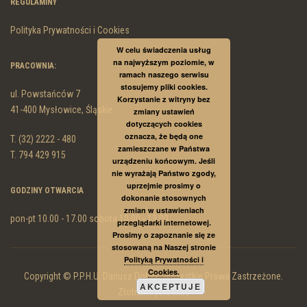
REGULAMINY
Polityka Prywatności i Cookies
W celu świadczenia usług
na najwyższym poziomie, w
PRACOWNIA:
ramach naszego serwisu
stosujemy pliki cookies.
ul. Powstańców 7
Korzystanie z witryny bez
41-400 Mysłowice, Śląskie
zmiany ustawień
dotyczących cookies
oznacza, że będą one
T. (32) 2222 - 480
zamieszczane w Państwa
T. 794 429 915
urządzeniu końcowym. Jeśli
nie wyrażają Państwo zgody,
uprzejmie prosimy o
GODZINY OTWARCIA
dokonanie stosownych
zmian w ustawieniach
pon-pt 10.00 - 17.00 sobota 10.00 - 13.00
przeglądarki internetowej.
Prosimy o zapoznanie się ze
stosowaną na Naszej stronie
Polityką Prywatności i
Cookies.
Copyright © P.P.H.U. Dariusz Dobek. Wszystkie Prawa Zastrzeżone.
AKCEPTUJE
Złotnik Mysłowice